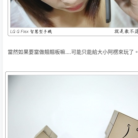
當然如果要當做翹翹板嘛….可能只能給大小阿楞來玩了