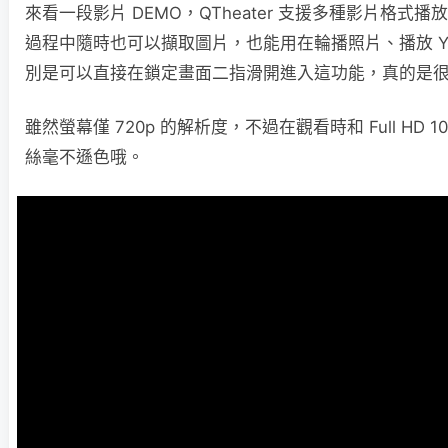
來看一段影片 DEMO，QTheater 支援多種影片格式
過程中隨時也可以擷取圖片，也能用在輪播照片、播放 You
別是可以直接在鎖定畫面二指滑開進入這功能，真的是
雖然螢幕僅 720p 的解析度，不過在觀看時和 Full HD 
絲毫不遜色哦。