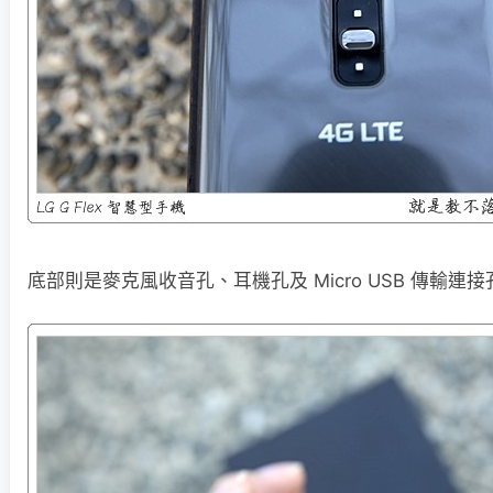
底部則是麥克風收音孔、耳機孔及 Micro USB 傳輸連接