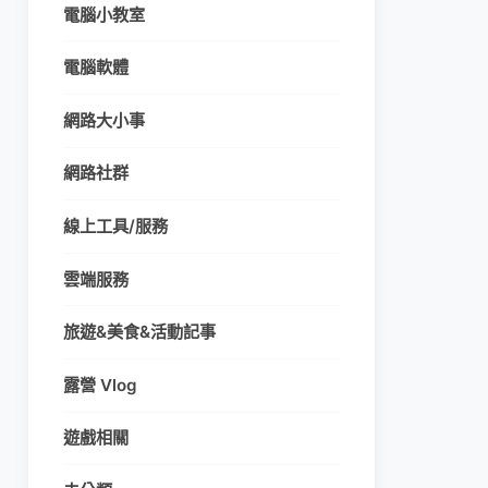
電腦小教室
電腦軟體
網路大小事
網路社群
線上工具/服務
雲端服務
旅遊&美食&活動記事
露營 Vlog
遊戲相關