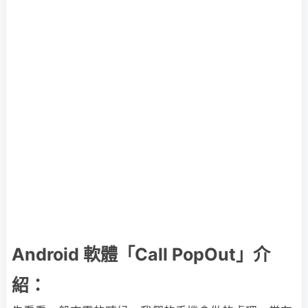
Android 軟體「Call PopOut」介
紹：