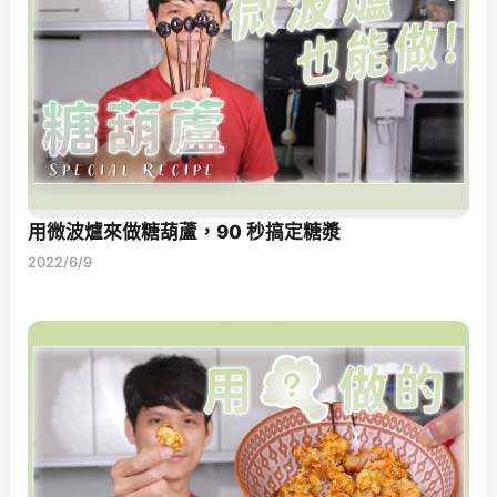
用微波爐來做糖葫蘆，90 秒搞定糖漿
2022/6/9