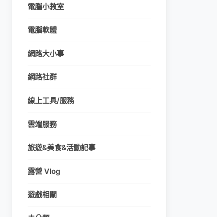
電腦小教室
電腦軟體
網路大小事
網路社群
線上工具/服務
雲端服務
旅遊&美食&活動記事
露營 Vlog
遊戲相關