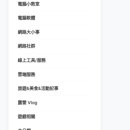
電腦小教室
電腦軟體
網路大小事
網路社群
線上工具/服務
雲端服務
旅遊&美食&活動記事
露營 Vlog
遊戲相關