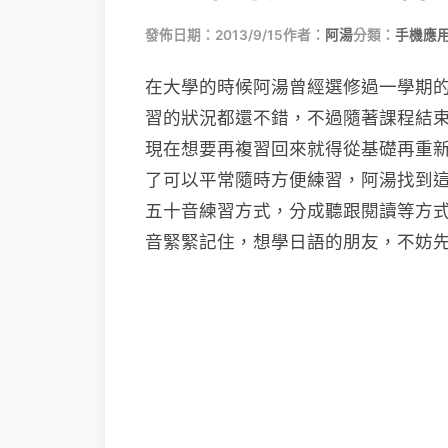
發佈日期：2013/9/15
作者：
阿湯
分類：
手機應
在大學的時候阿湯曾經選修過一學期
習的狀況都還不錯，不過隨著課程結
現在想要再複習回來就得從基礎再重
了可以平常隨時方便練習，阿湯找到這款 A
五十音練習方式，分成聽跟閱讀等方
音緊緊記住，想學日語的朋友，不妨