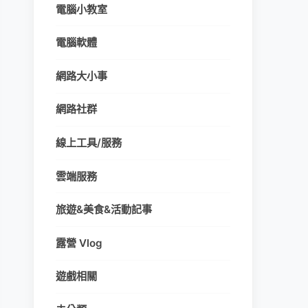
電腦小教室
電腦軟體
網路大小事
網路社群
線上工具/服務
雲端服務
旅遊&美食&活動記事
露營 Vlog
遊戲相關