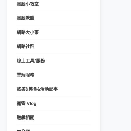
電腦小教室
電腦軟體
網路大小事
網路社群
線上工具/服務
雲端服務
旅遊&美食&活動記事
露營 Vlog
遊戲相關