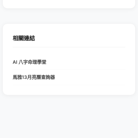
相關連結
AI 八字命理學堂
馬雅13月亮曆查詢器