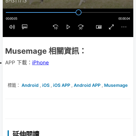
Musemage 相關資訊：
APP 下載：
iPhone
標籤：
Android
,
iOS
,
iOS APP
,
Android APP
,
Musemage
延伸閱讀