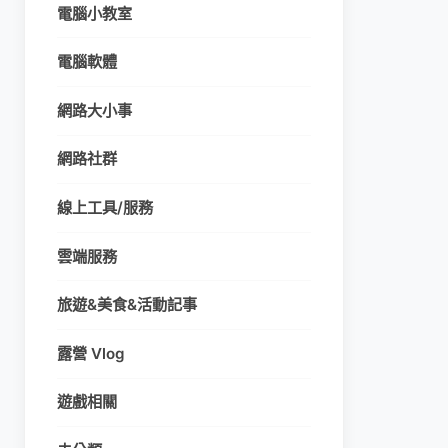
電腦小教室
電腦軟體
網路大小事
網路社群
線上工具/服務
雲端服務
旅遊&美食&活動記事
露營 Vlog
遊戲相關