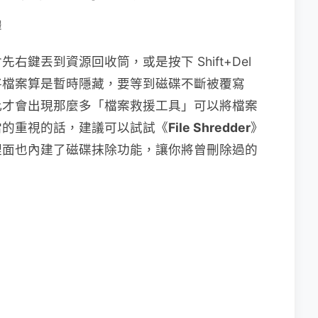
體
鍵丟到資源回收筒，或是按下 Shift+Del
將檔案算是暫時隱藏，要等到磁碟不斷被覆寫
此才會出現那麼多「檔案救援工具」可以將檔案
當的重視的話，建議可以試試《
File Shredder
》
裡面也內建了磁碟抹除功能，讓你將曾刪除過的