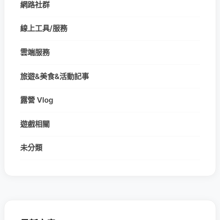
網路社群
線上工具/服務
雲端服務
旅遊&美食&活動記事
露營 Vlog
遊戲相關
未分類