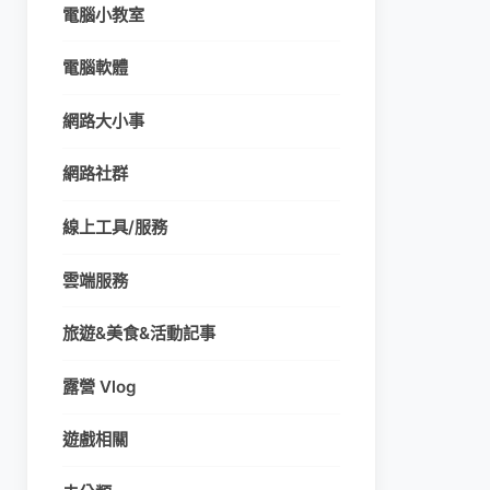
電腦小教室
電腦軟體
網路大小事
網路社群
線上工具/服務
雲端服務
旅遊&美食&活動記事
露營 Vlog
遊戲相關