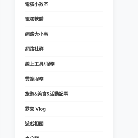
電腦小教室
電腦軟體
網路大小事
網路社群
線上工具/服務
雲端服務
旅遊&美食&活動記事
露營 Vlog
遊戲相關