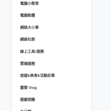
電腦小教室
電腦軟體
網路大小事
網路社群
線上工具/服務
雲端服務
旅遊&美食&活動記事
露營 Vlog
遊戲相關