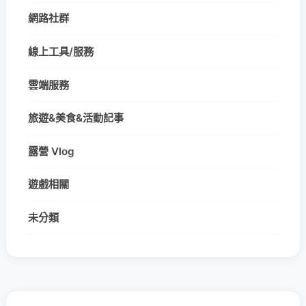
網路社群
線上工具/服務
雲端服務
旅遊&美食&活動記事
露營 Vlog
遊戲相關
未分類