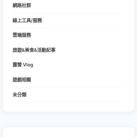
網路社群
線上工具/服務
雲端服務
旅遊&美食&活動記事
露營 Vlog
遊戲相關
未分類