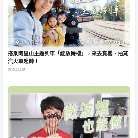
搭乘阿里山主題列車「綻放舞櫻」，來去賞櫻、拍蒸
汽火車超帥！
2024/4/5