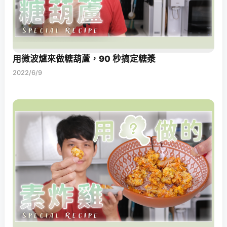
用微波爐來做糖葫蘆，90 秒搞定糖漿
2022/6/9