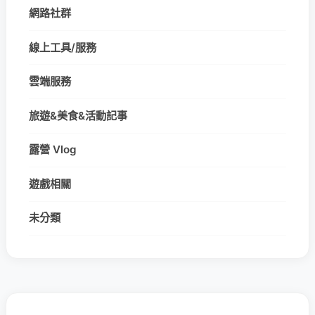
網路社群
線上工具/服務
雲端服務
旅遊&美食&活動記事
露營 Vlog
遊戲相關
未分類