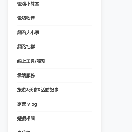
電腦小教室
電腦軟體
網路大小事
網路社群
線上工具/服務
雲端服務
旅遊&美食&活動記事
露營 Vlog
遊戲相關