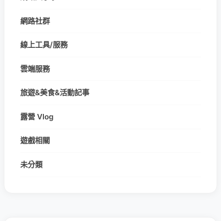
網路社群
線上工具/服務
雲端服務
旅遊&美食&活動記事
露營 Vlog
遊戲相關
未分類