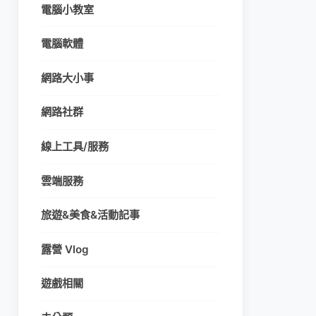
電腦小教室
電腦軟體
網路大小事
網路社群
線上工具/服務
雲端服務
旅遊&美食&活動記事
露營 Vlog
遊戲相關