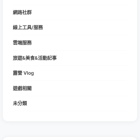
網路社群
線上工具/服務
雲端服務
旅遊&美食&活動記事
露營 Vlog
遊戲相關
未分類