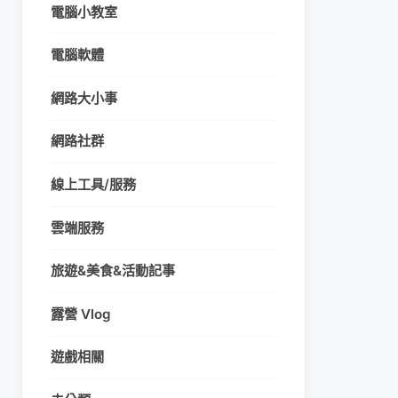
電腦小教室
電腦軟體
網路大小事
網路社群
線上工具/服務
雲端服務
旅遊&美食&活動記事
露營 Vlog
遊戲相關