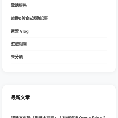
雲端服務
旅遊&美食&活動記事
露營 Vlog
遊戲相關
未分類
最新文章
拖地不再是「把髒水抹開」！石頭科技 Qrevo Edge 2