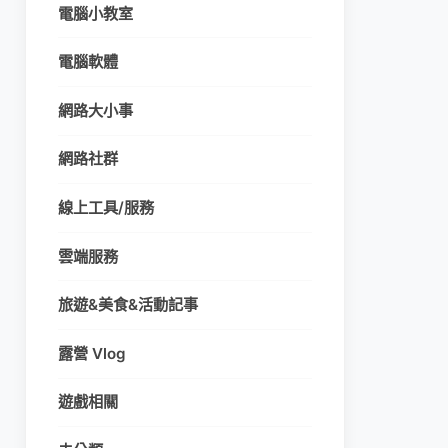
電腦小教室
電腦軟體
網路大小事
網路社群
線上工具/服務
雲端服務
旅遊&美食&活動記事
露營 Vlog
遊戲相關