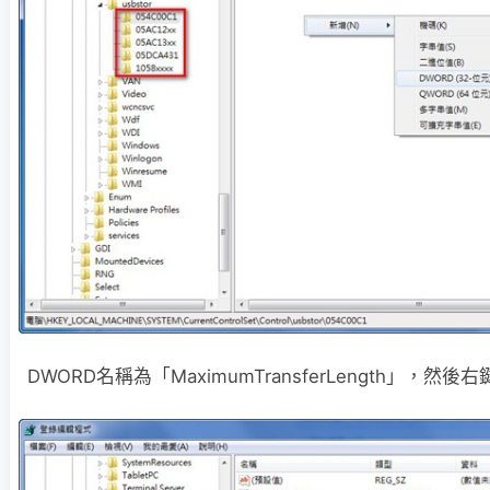
DWORD名稱為「MaximumTransferLength」，然