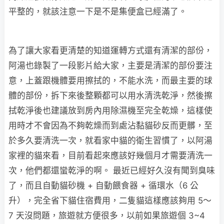
平整的，就該注意一下是不是集便盒已經滿了。
為了讓大家看更清楚的知道運轉方式還有清潔的部份，
阿湯也錄製了一段影片給大家，主要是清潔的部份要注
意，上蓋跟機體要用擦拭的，不能水洗，而最主要的球
體的部份，拆下來後整顆都可以用水清洗乾淨，然後擦
拭乾淨後也建議放到房內用除濕機至完全乾燥，這樣使
用時才不會因為不夠乾燥而到處沾黏貓砂反而更髒，至
於多久要清洗一次，就看家中貓的衛生習慣了，以阿湯
家裡的貓來看，目前看起來應該好幾個月才需要清洗一
次，他們都還蠻乾淨的啊。 最近已經好久沒有聞到臭味
了，而且自動貓砂機 + 自動餵食器 + 循環水（6 公
升），完全省下貓住宿費用，二隻貓這樣應該夠用 5～
7 天沒問題，旅遊就方便很多，以前如果旅遊個 3~4