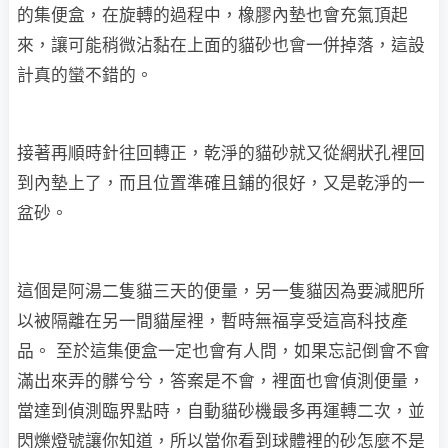
的集便盒，在旋轉的過程中，橡膠內墊也會充氣頂起
來，讓可能稍微沾黏在上面的貓砂也會一併掉落，這設
計真的蠻不錯的。
接著再順時針往回轉正，乾淨的貓砂就又從網狀孔裡回
到內墊上了，而且位置準確且鋪的很好，又是乾淨的一
盆砂。
這個是阿湯二隻貓三天的便量，另一隻貓因為要減肥所
以被隔離在另一間貓屋裡，暫時無福享受這高科技產
品。 至於這集便盒一定也會有人問，如果忘記倒會不會
滿出來弄的髒兮兮，答案是不會，裡面也會偵測便量，
當達到偵測臨界點時，自動貓砂機最多再運轉二次，並
閃爍燈號讓你知道，所以當你看到球體裡的砂怎麼不是