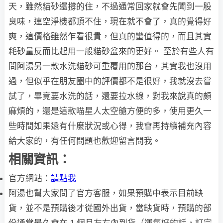
天，雖然貓砂還撐的住，不過通常回家就會先聞到一股
臭味，連空淨機都頂不住，現在就不會了，真的覺得好
爽，這價格雖然乍看很貴，但真的蠻值得的，而且其實
耗砂量反而比起用一般貓砂盆來的更好。 至於有些人有
問阿湯另一款水洗貓砂可重覆用的那台，其實我也沒用
過，但似乎在朋友圈中的評價都不是很好，我就沒去嘗
試了，畢竟要水洗的話，還要拉水線，對我來說真的頗
麻煩的，還是這款喵星人太空艙方便的多，使用更久一
些時間如果還有什麼狀況或心得，我會再持續補充內容
給大家的，有任何問題也歡迎留言問我。
相關資訊：
官方網站：
請點我
阿湯也幫大家問了官方客服，如果預購中表示目前缺
貨，並不是預購後才從國外出貨，當缺貨時，預購的部
份通常最久會在 1 個月左右內到貨（運氣好的話，訂完