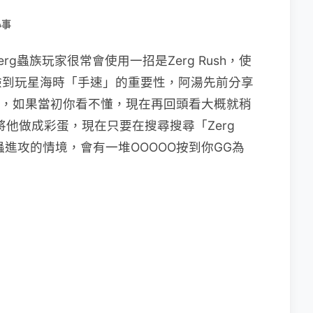
小事
g蟲族玩家很常會使用一招是Zerg Rush，使
驗到玩星海時「手速」的重要性，阿湯先前分享
，如果當初你看不懂，現在再回頭看大概就稍
的將他做成彩蛋，現在只要在搜尋搜尋「Zerg
蟲進攻的情境，會有一堆OOOOO按到你GG為