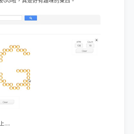
被GG啦，真是好有趣味的東西。
上….