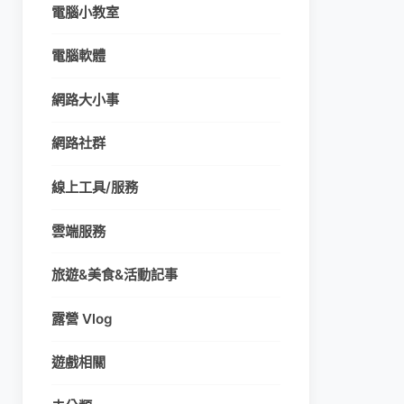
電腦小教室
電腦軟體
網路大小事
網路社群
線上工具/服務
雲端服務
旅遊&美食&活動記事
露營 Vlog
遊戲相關