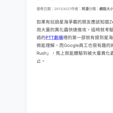
發佈日期：2012/4/27
作者：
阿湯
分類：
網路大
如果有玩過星海爭霸的朋友應該知道Zer
用大量的異化蟲快速進攻，這時就考
過的
PTT劇場
裡的第一部就有提到星海
微能理解，而Google員工也很有趣
Rush」，馬上就能體驗到被大量異化
止。