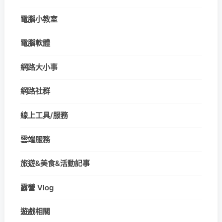
電腦小教室
電腦軟體
網路大小事
網路社群
線上工具/服務
雲端服務
旅遊&美食&活動記事
露營 Vlog
遊戲相關