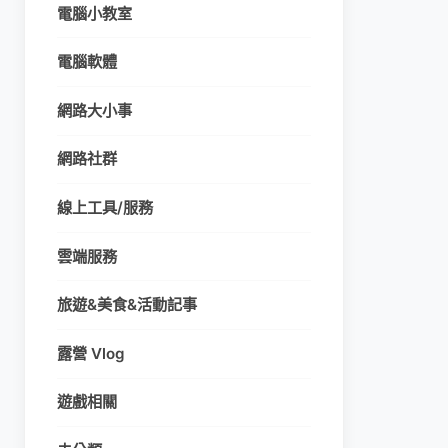
電腦小教室
電腦軟體
網路大小事
網路社群
線上工具/服務
雲端服務
旅遊&美食&活動記事
露營 Vlog
遊戲相關