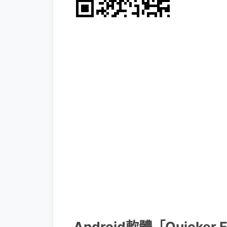
Android軟體「Quicker