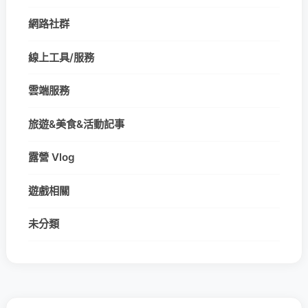
網路社群
線上工具/服務
雲端服務
旅遊&美食&活動記事
露營 Vlog
遊戲相關
未分類