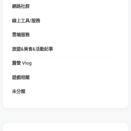
網路社群
線上工具/服務
雲端服務
旅遊&美食&活動記事
露營 Vlog
遊戲相關
未分類