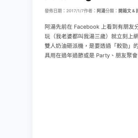
發佈日期：2017/1/7
作者：
阿湯
分類：
開箱文 & 
阿湯先前在 Facebook 上看到有
玩（我老婆都叫我湯三歲）就立刻上
雙人奶油砸派機，是要透過「較勁」
具用在過年過節或是 Party、朋友聚