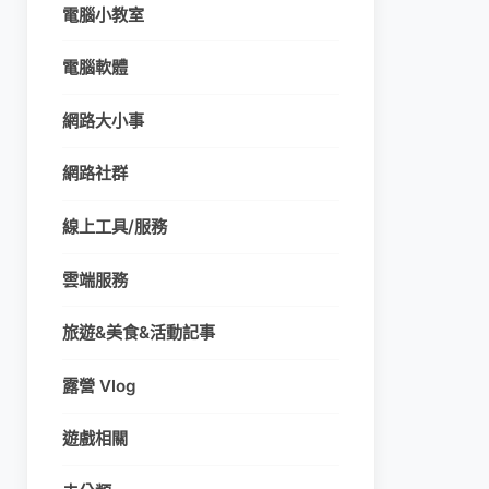
電腦小教室
電腦軟體
網路大小事
網路社群
線上工具/服務
雲端服務
旅遊&美食&活動記事
露營 Vlog
遊戲相關