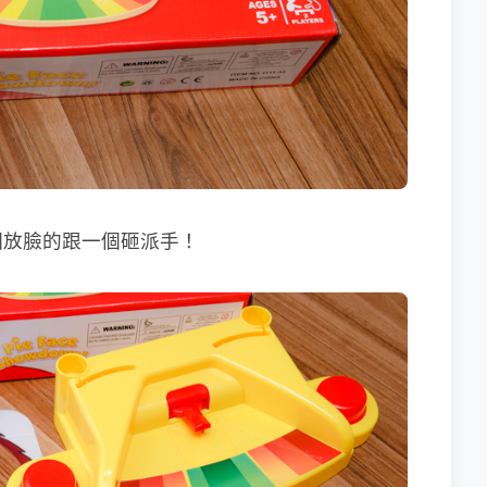
個放臉的跟一個砸派手！