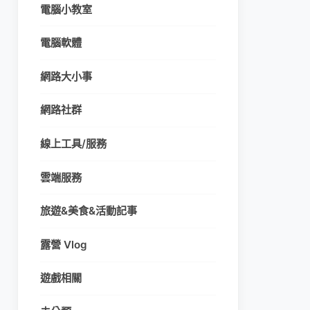
電腦小教室
電腦軟體
網路大小事
網路社群
線上工具/服務
雲端服務
旅遊&美食&活動記事
露營 Vlog
遊戲相關