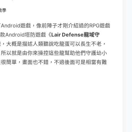
教學
ndroid遊戲，像前陣子才剛介紹過的RPG遊戲
Android塔防遊戲《
Lair Defense龍域守
戲，大概是描述人類聽說吃龍蛋可以長生不老，
，所以就是由你來操控這些龍幫助他們守護幼小
法很簡單，畫面也不錯，不過後面可是相當有難