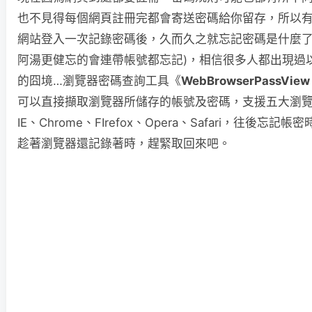
也不見得每個網頁註冊完都會寄送密碼給你留存，所以
網站登入一次記錄密碼後，久而久之就忘記密碼是什麼了
阿湯更健忘的會連帶帳號都忘記)，相信很多人都出現過
的囧境…瀏覽器密碼查詢工具《
WebBrowserPassView
可以直接擷取瀏覽器所儲存的帳號及密碼，支援五大瀏
IE、Chrome、FIrefox、Opera、Safari，往後忘記帳
趁著瀏覽器還記錄著時，趕緊取回來吧。