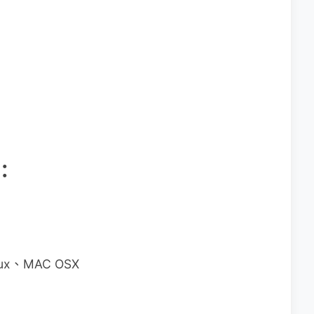
案：
nux、MAC OSX