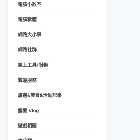
電腦小教室
電腦軟體
網路大小事
網路社群
線上工具/服務
雲端服務
旅遊&美食&活動記事
露營 Vlog
遊戲相關