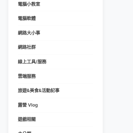
電腦小教室
電腦軟體
網路大小事
網路社群
線上工具/服務
雲端服務
旅遊&美食&活動記事
露營 Vlog
遊戲相關