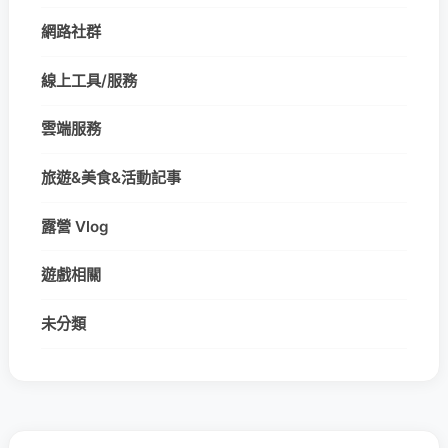
網路社群
線上工具/服務
雲端服務
旅遊&美食&活動記事
露營 Vlog
遊戲相關
未分類