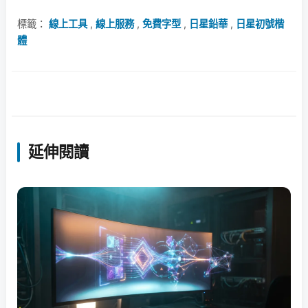
標籤：
線上工具
,
線上服務
,
免費字型
,
日星鉛華
,
日星初號楷
體
延伸閱讀