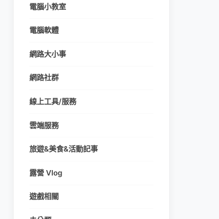
電腦小教室
電腦軟體
網路大小事
網路社群
線上工具/服務
雲端服務
旅遊&美食&活動記事
露營 Vlog
遊戲相關