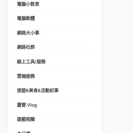
電腦小教室
電腦軟體
網路大小事
網路社群
線上工具/服務
雲端服務
旅遊&美食&活動記事
露營 Vlog
遊戲相關