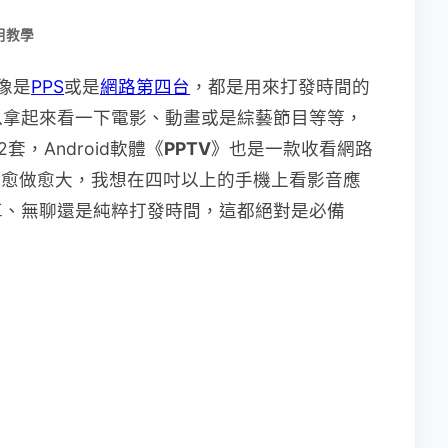
用教學
，像是
PPS
或是
網路第四台
，都是用來打發時間的
以拿起來看一下電影、動畫或是綜藝節目等等，
，Android軟體《
PPTV
》也是一款收看網路
吋愈做愈大，我想在四吋以上的手機上看影音應
車、無聊還是純粹打發時間，這都絕對是必備