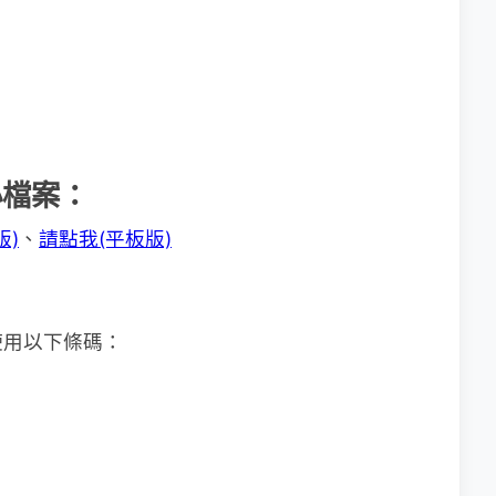
小檔案：
版)
、
請點我(平板版)
使用以下條碼：