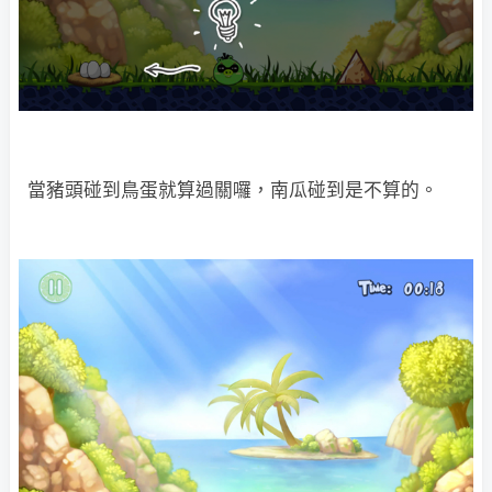
當豬頭碰到鳥蛋就算過關囉，南瓜碰到是不算的。