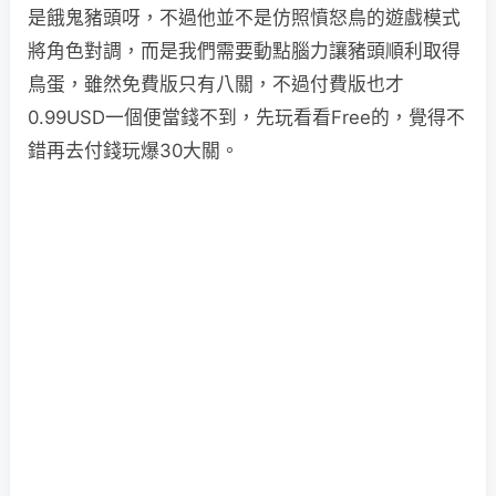
是餓鬼豬頭呀，不過他並不是仿照憤怒鳥的遊戲模式
將角色對調，而是我們需要動點腦力讓豬頭順利取得
鳥蛋，雖然免費版只有八關，不過付費版也才
0.99USD一個便當錢不到，先玩看看Free的，覺得不
錯再去付錢玩爆30大關。