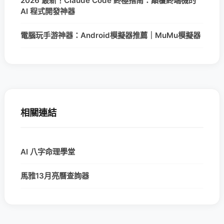
2026 最新！Claude Code 終極指南：顛覆終端機的
AI 程式開發神器
電腦玩手游神器：Android模擬器推薦｜MuMu模擬器
相關連結
AI 八字命理學堂
馬雅13月亮曆查詢器