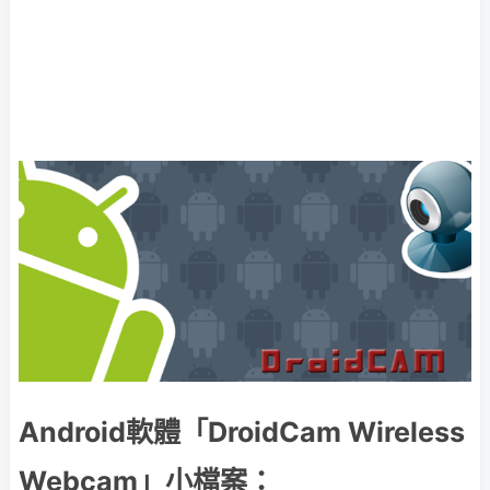
Android軟體「DroidCam Wireless
Webcam」小檔案：