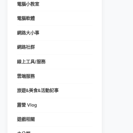
電腦小教室
電腦軟體
網路大小事
網路社群
線上工具/服務
雲端服務
旅遊&美食&活動記事
露營 Vlog
遊戲相關