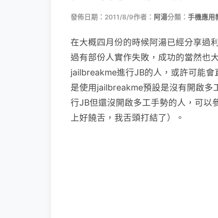
發佈日期：2011/8/9
作者：
阿湯
分類：
手機應用
在大概四月份的時候阿湯已經分享過
過有部份人實作失敗，成功的當然也大有人
jailbreakme進行JB的人，或
是使用jailbreakme預設是沒有開啟
行JB但還沒開啟多工手勢的人，可以
上好饒舌，我舌頭打結了）。