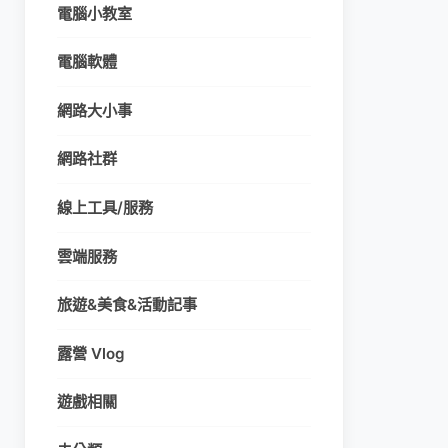
電腦小教室
電腦軟體
網路大小事
網路社群
線上工具/服務
雲端服務
旅遊&美食&活動記事
露營 Vlog
遊戲相關