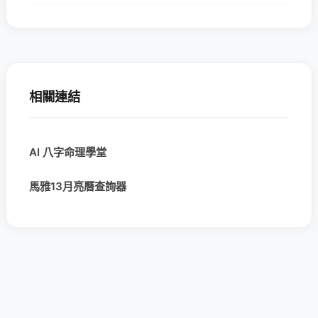
相關連結
AI 八字命理學堂
馬雅13月亮曆查詢器