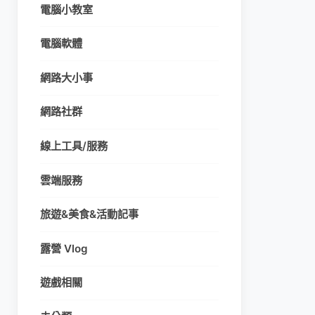
電腦小教室
電腦軟體
網路大小事
網路社群
線上工具/服務
雲端服務
旅遊&美食&活動記事
露營 Vlog
遊戲相關