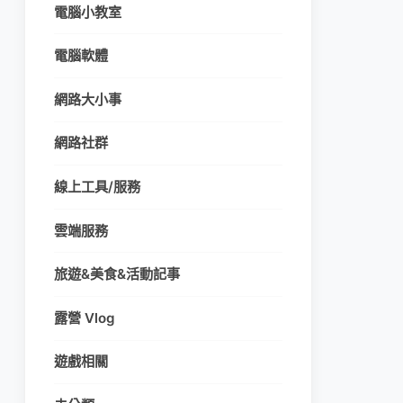
電腦小教室
電腦軟體
網路大小事
網路社群
線上工具/服務
雲端服務
旅遊&美食&活動記事
露營 Vlog
遊戲相關