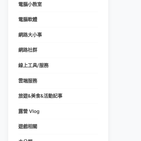
電腦小教室
電腦軟體
網路大小事
網路社群
線上工具/服務
雲端服務
旅遊&美食&活動記事
露營 Vlog
遊戲相關