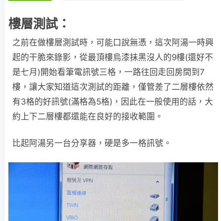
樓層測試：
之前在做樓層測試時，可能口說無憑，這次阿湯一時興
起的干脆來錄影，從最頂樓烏漆抹黑沒人的9樓(還好不
是七月)開始看筆電訊號三格，一路往回走回房間到7
樓，讓大家知道這次測試的距離，僅管差了二層樓依然
有3格的好訊號(滿格為5格)，因此在一般使用的話，大
約上下二層樓都還能在良好的接收範圍。
比起阿湯另一台分享器，硬是多一格訊號。