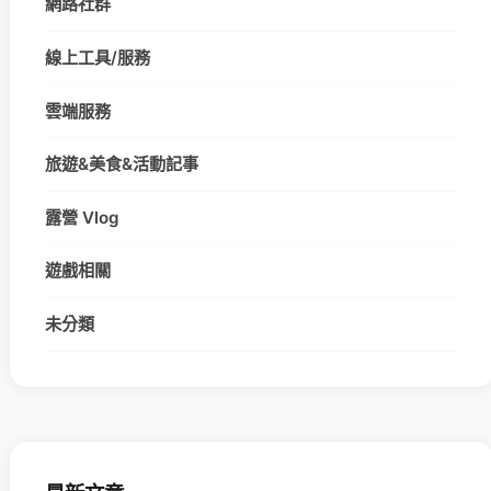
網路社群
線上工具/服務
雲端服務
旅遊&美食&活動記事
露營 Vlog
遊戲相關
未分類