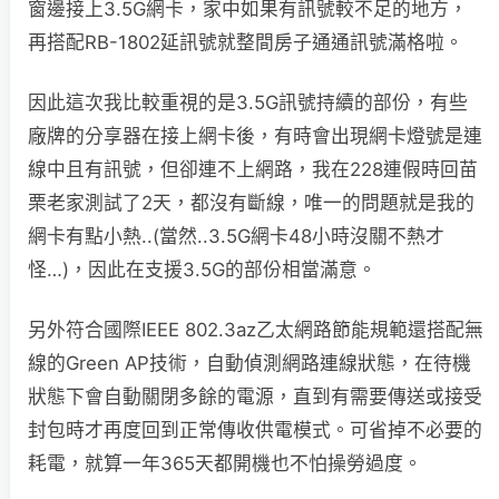
窗邊接上3.5G網卡，家中如果有訊號較不足的地方，
再搭配RB-1802延訊號就整間房子通通訊號滿格啦。
因此這次我比較重視的是3.5G訊號持續的部份，有些
廠牌的分享器在接上網卡後，有時會出現網卡燈號是連
線中且有訊號，但卻連不上網路，我在228連假時回苗
栗老家測試了2天，都沒有斷線，唯一的問題就是我的
網卡有點小熱..(當然..3.5G網卡48小時沒關不熱才
怪…)，因此在支援3.5G的部份相當滿意。
另外符合國際IEEE 802.3az乙太網路節能規範還搭配無
線的Green AP技術，自動偵測網路連線狀態，在待機
狀態下會自動關閉多餘的電源，直到有需要傳送或接受
封包時才再度回到正常傳收供電模式。可省掉不必要的
耗電，就算一年365天都開機也不怕操勞過度。